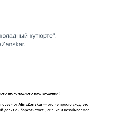
оладный кутюрте".
aZanskar.
ного шоколадного наслаждения!
тюрье» от
AlinaZanskar
— это не просто уход, это
ый дарит ей бархатистость, сияние и незабываемое