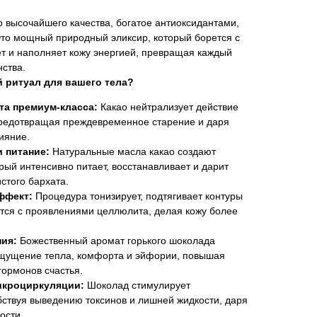
 высочайшего качества, богатое антиоксидантами,
то мощный природный эликсир, который борется с
ет и наполняет кожу энергией, превращая каждый
нства.
 ритуал для вашего тела?
та премиум-класса:
Какао нейтрализует действие
предотвращая преждевременное старение и даря
ияние.
 питание:
Натуральные масла какао создают
рый интенсивно питает, восстанавливает и дарит
стого бархата.
ффект:
Процедура тонизирует, подтягивает контуры
тся с проявлениями целлюлита, делая кожу более
ия:
Божественный аромат горького шоколада
ощущение тепла, комфорта и эйфории, повышая
ормонов счастья.
икроциркуляции:
Шоколад стимулирует
ствуя выведению токсинов и лишней жидкости, даря
ости.