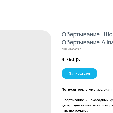
Обёртывание "Шок
Обёртывание Alin
SKU:
4208005.0
4 750
р.
Записаться
Погрузитесь в мир изыскан
Обёртывание «Шоколадный ку
десерт для вашей кожи, котор
чувство релакса.