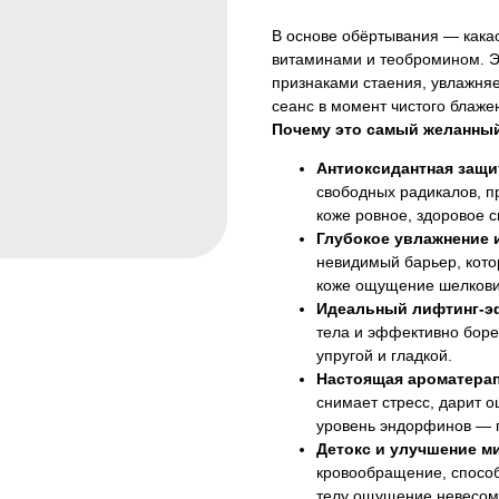
В основе обёртывания — какао
витаминами и теобромином. Э
признаками стаения, увлажня
сеанс в момент чистого блаже
Почему это самый желанный
Антиоксидантная защи
свободных радикалов, 
коже ровное, здоровое с
Глубокое увлажнение и
невидимый барьер, кото
коже ощущение шелкови
Идеальный лифтинг-э
тела и эффективно боре
упругой и гладкой.
Настоящая ароматерап
снимает стресс, дарит 
уровень эндорфинов — г
Детокс и улучшение м
кровообращение, способ
телу ощущение невесом