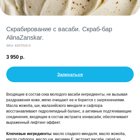
Скрабирование с васаби. Скраб-бар
AlinaZanskar.
SKU:
4207010.0
3 950
р.
Записаться
Входящие в состав сока молодого васаби ингредиенты, не вызывая
раздражения кожи, мягко очищают ее и борются с загрязнениями.
Масла жожоба, ши, малазийского миндаля и сафлора
восстанавливают гидролипидный баланс, а активные подтягивающие
соединения, входящие в состав экстракта хонвасаби, обеспечивают
выраженный лифтинг-эффект.
Ключевые ингредиенты
: масло сладкого миндаля, масло жожоба,
масло сафлора, масло ши, витамин Е, экстракт васаби, скраб из