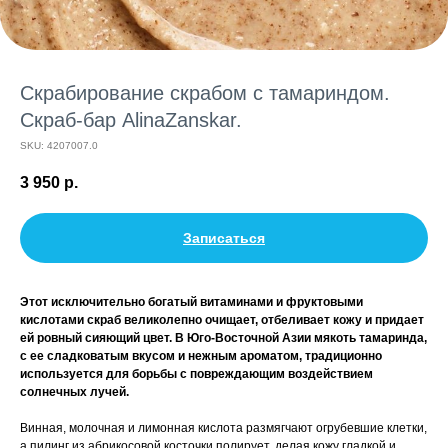
Скрабирование скрабом с тамариндом.
Скраб-бар AlinaZanskar.
SKU:
4207007.0
3 950
р.
Записаться
Этот исключительно богатый витаминами и фруктовыми
кислотами скраб великолепно очищает, отбеливает кожу и придает
ей ровный сияющий цвет. В Юго-Восточной Азии мякоть тамаринда,
с ее сладковатым вкусом и нежным ароматом, традиционно
используется для борьбы с повреждающим воздействием
солнечных лучей.
Винная, молочная и лимонная кислота размягчают огрубевшие клетки,
а пилинг из абрикосовой косточки полирует, делая кожу гладкой и