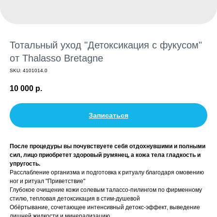
Тотальный уход "Детоксикация с фукусом"
от Thalasso Bretagne
SKU:
4101014.0
10 000
р.
Записаться
После процедуры вы почувствуете себя отдохнувшими и полными
сил, лицо приобретет здоровый румянец, а кожа тела гладкость и
упругость.
Расслабление организма и подготовка к ритуалу благодаря омовению
ног и ритуал "Приветствие"
Глубокое очищение кожи солевым талассо-пилингом по фирменному
стилю, тепловая детоксикация в стим-душевой
Обёртывание, сочетающее интенсивный детокс-эффект, выведение
лишней жидкости и минерализацию.