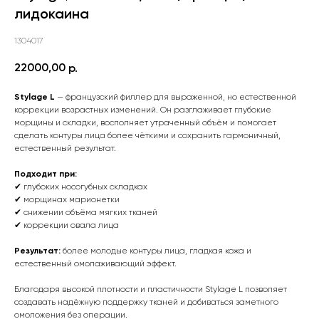
лидокаина
1304017
22000,00
р.
Stylage L
— французский филлер для выраженной, но естественной
коррекции возрастных изменений. Он разглаживает глубокие
морщины и складки, восполняет утраченный объём и помогает
сделать контуры лица более чёткими и сохранить гармоничный,
естественный результат.
Подходит при:
✔ глубоких носогубных складках
✔ морщинах марионетки
✔ снижении объёма мягких тканей
✔ коррекции овала лица
Результат:
более молодые контуры лица, гладкая кожа и
естественный омолаживающий эффект.
Благодаря высокой плотности и пластичности Stylage L позволяет
создавать надёжную поддержку тканей и добиваться заметного
омоложения без операции.