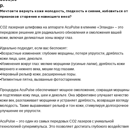
р.
Мечтаете вернуть коже молодость, гладкость и сияние, избавиться от
признаков старения и нависшего века?
CO2 лазерная шлифовка на аппарате AcuPulse в клинике «Эланда» – это
передовое решение для радикального обновления и омоложения вашей
кожи, включая деликатные зоны вокруг глаз.
Идеально подходит, если вас беспокоят:
•Возрастные изменения: глубокие морщины, потеря упругости, дряблость
кожи лица, шеи, декольте.
•Изменения вокруг глаз: мелкие морщинки (гусиные лапки), дряблость кожи
верхнего и нижнего века, мешки под глазами.
•Неровный рельеф кожи, расширенные поры.
•Пигментные пятна, вызванные фотостарением.
Процедура AcuPulse обеспечивает мощное омоложение, сокращая морщины
и подтягивая кожу лица, шеи и декольте. Она эффективно улучшает качество
кожи век, разглаживает морщинки и устраняет дряблость, возвращая взгляду
молодость. Также выравнивает рельеф и тон кожи, стимулируя долгосрочное
улучшение ее упругости.
AcuPulse – это один из самых передовых CO2 лазеров с уникальной
технологией суперимпульса. Это позволяет достигать глубокого воздействия