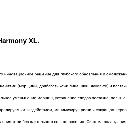
Harmony XL.
то инновационное решение для глубокого обновления и омоложени
менениями (морщины, дряблость кожи лица, шеи, декольте) и поста
ельное уменьшение морщин, устранение следов постакне, повышени
нтролируемым воздействием, минимизируя риски и сокращая перио
ения кожи без длительного восстановления. Система охлаждения 