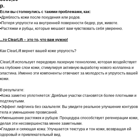
р.
Если вы столкнулись с такими проблемами, как:
•Дряблость кожи после похудения или родов.
•Потеря упругости на внутренней поверхности бедер, рук, животе.
•Растяжки и рубцы, которые мешают вам чувствовать себя уверенно.
...то ClearLift – это то, что вам нужно!
Как ClearLift вернет вашей коже упругость?
ClearLift использует передовую лазерную технологию, которая воздействует
на глубокие слои кожи, стимулируя активную выработку нового коллагена и
эластина. Именно эти компоненты отвечают за молодость и упругость вашей
кожи.
В результате:
•Кожа заметно уплотняется: Дряблые участки становятся более плотными и
подтянутыми.
•Эффект лифтинга без скальпеля: Вы увидите реальное улучшение контуров
тела и уменьшение провисаний.
•Уменьшение растяжек и рубцов: Процедура способствует регенерации кожи,
делая эти несовершенства менее заметными.
•Гладкая и сияющая кожа: Улучшается текстура и тон кожи, возвращая ей
здоровый и привлекательный вид.