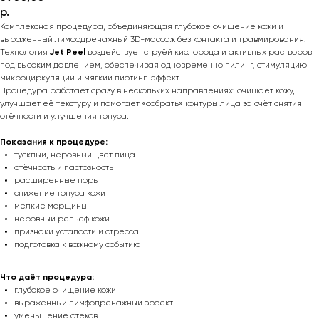
р.
Комплексная процедура, объединяющая глубокое очищение кожи и
выраженный лимфодренажный 3D-массаж без контакта и травмирования.
Технология
Jet Peel
воздействует струёй кислорода и активных растворов
под высоким давлением, обеспечивая одновременно пилинг, стимуляцию
микроциркуляции и мягкий лифтинг-эффект.
Процедура работает сразу в нескольких направлениях: очищает кожу,
улучшает её текстуру и помогает «собрать» контуры лица за счёт снятия
отёчности и улучшения тонуса.
Показания к процедуре:
тусклый, неровный цвет лица
отёчность и пастозность
расширенные поры
снижение тонуса кожи
мелкие морщины
неровный рельеф кожи
признаки усталости и стресса
подготовка к важному событию
Что даёт процедура:
глубокое очищение кожи
выраженный лимфодренажный эффект
уменьшение отёков