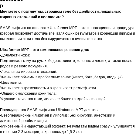
р.
Мечтаете о подтянутом, стройном теле без дряблости, локальных
жировых отложений и целлюлита?
SMAS-лифтинг на аппарате Ultraformer MPT – это инновационная процедура,
которая позволяет достичь впечатляющих результатов в коррекции фигуры и
омоложении кожи тела без хирургического вмешательства.
Ultraformer MPT – это комплексное решение для:
•Дряблости кожи:
Подтягивает кожу на руках, бедрах, животе, коленях и локтях, а также после
родов и резкого похудения.
•Локальных жировых отложений:
Уменьшает объемы в проблемных зонах (живот, бока, бедра, ягодицы).
•Целлюлита:
Уменьшает выраженность и выравнивает рельеф кожи.
•Общего омоложения кожи тела:
Улучшает качество кожи, делая ее более гладкой и сияющей.
Преимущества SMAS-лифтинга Ultraformer MPT для тела:
•Безоперационный лифтинг и липолиз: Без хирургии, анестезии и
длительной реабилитации.
•Мгновенный и нарастающий эффект: Результаты видны сразу и улучшаются
в течение 2-3 месяцев, сохраняясь до 1,5-2 лет.