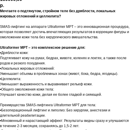
р.
Мечтаете о подтянутом, стройном теле без дряблости, локальных
жировых отложений и целлюлита?
SMAS-лифтинг на аппарате Ultraformer MPT – это инновационная процедура,
которая позволяет достичь впечатляющих результатов в коррекции фигуры и
омоложении кожи тела без хирургического вмешательства.
Ultraformer MPT – это комплексное решение для:
•Дряблости кожи:
Подтягивает кожу на руках, бедрах, животе, коленях и локтях, а также после
родов и резкого похудения.
•Локальных жировых отложений:
Уменьшает объемы в проблемных зонах (живот, бока, бедра, ягодицы).
•Целлюлита:
Уменьшает выраженность и выравнивает рельеф кожи.
•Общего омоложения кожи тела:
Улучшает качество кожи, делая ее более гладкой и сияющей.
Преимущества SMAS-лифтинга Ultraformer MPT для тела:
•Безоперационный лифтинг и липолиз: Без хирургии, анестезии и
длительной реабилитации.
•Мгновенный и нарастающий эффект: Результаты видны сразу и улучшаются
в течение 2-3 месяцев, сохраняясь до 1,5-2 лет.