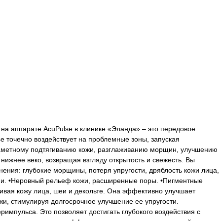
 на аппарате AcuPulse в клинике «Эланда» – это передовое
 точечно воздействует на проблемные зоны, запуская
 заметному подтягиванию кожи, разглаживанию морщин, улучшению
нижнее веко, возвращая взгляду открытость и свежесть. Вы
нения: глубокие морщины, потеря упругости, дряблость кожи лица,
зами. •Неровный рельеф кожи, расширенные поры. •Пигментные
вая кожу лица, шеи и декольте. Она эффективно улучшает
жи, стимулируя долгосрочное улучшение ее упругости.
римпульса. Это позволяет достигать глубокого воздействия с