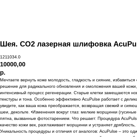
Шея. CO2 лазерная шлифовка AcuPul
1211034.0
10000,00
р.
Мечтаете вернуть коже молодость, гладкость и сияние, избавитьс
решение для радикального обновления и омоложения вашей кожи, 
интенсивный процесс регенерации. Старые клетки замещаются нов
текстуры и тона. Особенно эффективно AcuPulse работает с делика
увидите, как ваша кожа преображается, возвращая свежий и сияющ
шеи, декольте. •Изменения вокруг глаз: мелкие морщинки (гусины
пятна, вызванные фотостарением. Что решает: Процедура AcuPul
качество кожи век, разглаживает морщинки и устраняет дряблость,
Уникальность процедуры и отличия от аналогов: AcuPulse – это од