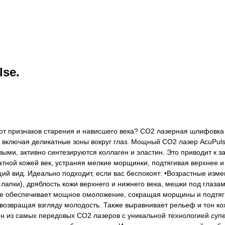
se.
я от признаков старения и нависшего века? CO2 лазерная шлифовка
включая деликатные зоны вокруг глаз. Мощный CO2 лазер AcuPulse
ыми, активно синтезируются коллаген и эластин. Это приводит к
тной кожей век, устраняя мелкие морщинки, подтягивая верхнее и 
ий вид. Идеально подходит, если вас беспокоят: •Возрастные изме
е лапки), дряблость кожи верхнего и нижнего века, мешки под гла
se обеспечивает мощное омоложение, сокращая морщины и подтяги
 возвращая взгляду молодость. Также выравнивает рельеф и тон ко
ин из самых передовых CO2 лазеров с уникальной технологией супе