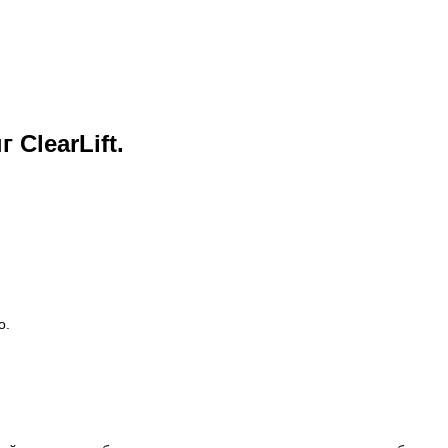
ClearLift.
о.