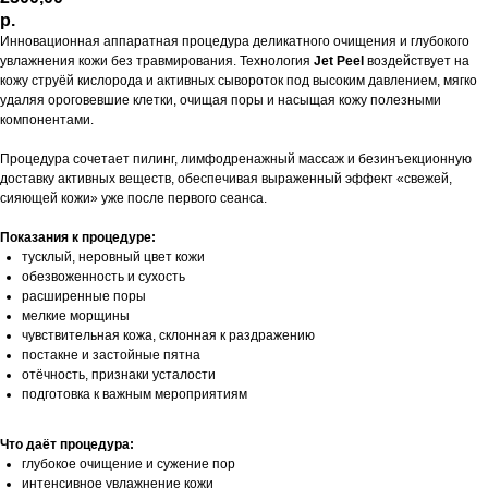
р.
Инновационная аппаратная процедура деликатного очищения и глубокого
увлажнения кожи без травмирования. Технология
Jet Peel
воздействует на
кожу струёй кислорода и активных сывороток под высоким давлением, мягко
удаляя ороговевшие клетки, очищая поры и насыщая кожу полезными
компонентами.
Процедура сочетает пилинг, лимфодренажный массаж и безинъекционную
доставку активных веществ, обеспечивая выраженный эффект «свежей,
сияющей кожи» уже после первого сеанса.
Показания к процедуре:
тусклый, неровный цвет кожи
обезвоженность и сухость
расширенные поры
мелкие морщины
чувствительная кожа, склонная к раздражению
постакне и застойные пятна
отёчность, признаки усталости
подготовка к важным мероприятиям
Что даёт процедура:
глубокое очищение и сужение пор
интенсивное увлажнение кожи