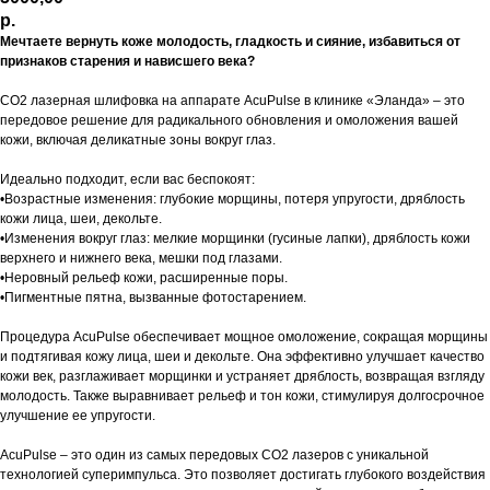
р.
Мечтаете вернуть коже молодость, гладкость и сияние, избавиться от
признаков старения и нависшего века?
CO2 лазерная шлифовка на аппарате AcuPulse в клинике «Эланда» – это
передовое решение для радикального обновления и омоложения вашей
кожи, включая деликатные зоны вокруг глаз.
Идеально подходит, если вас беспокоят:
•Возрастные изменения: глубокие морщины, потеря упругости, дряблость
кожи лица, шеи, декольте.
•Изменения вокруг глаз: мелкие морщинки (гусиные лапки), дряблость кожи
верхнего и нижнего века, мешки под глазами.
•Неровный рельеф кожи, расширенные поры.
•Пигментные пятна, вызванные фотостарением.
Процедура AcuPulse обеспечивает мощное омоложение, сокращая морщины
и подтягивая кожу лица, шеи и декольте. Она эффективно улучшает качество
кожи век, разглаживает морщинки и устраняет дряблость, возвращая взгляду
молодость. Также выравнивает рельеф и тон кожи, стимулируя долгосрочное
улучшение ее упругости.
AcuPulse – это один из самых передовых CO2 лазеров с уникальной
технологией суперимпульса. Это позволяет достигать глубокого воздействия