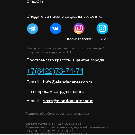
СРЕДСТВ
Следите за нами в социальных сетях:
Косметология*
SPA*
*экстремистская организация, деятельность которой
запрещена на территории РФ
Пространство красоты в центре города:
+7(8422)73-74-74
E-mail:
info@elandacenter.com
По вопросам сотрудничества:
E-mail:
smm@elandacenter.com
Политика обработки персональных данных
Свидетельство ОГРН: 1177325017836
Лицензия на осуществление медицинской деятельности:
ЛО-73-01-002136 от 01.11.2019г.
ИНН/КПП: 7325156645/732501001ООО «Дельфиния»