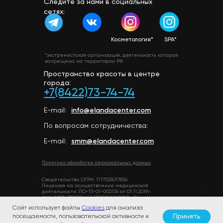
Следите за нами в социальных
сетях:
Косметология*
SPA*
*экстремистская организация, деятельность которой
запрещена на территории РФ
Пространство красоты в центре
города:
+7(8422)73-74-74
E-mail:
info@elandacenter.com
По вопросам сотрудничества:
E-mail:
smm@elandacenter.com
Политика обработки персональных данных
Свидетельство ОГРН: 1177325017836
Лицензия на осуществление медицинской
деятельности: ЛО-73-01-002136 от 01.11.2019г.
ИНН/КПП: 7325156645/732501001ООО «Дельфиния»
Сайт использует файлы
Cookies
для анализа
Индивидуальный Предприниматель Гильдина
Мы в мессенджерах
Валентина Алексеевна
Принять
посещаемости, пользовательской активности и
ОГРНИП 322730000008642